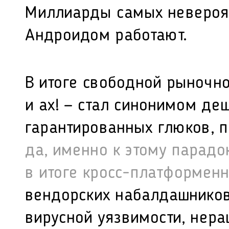
Миллиарды самых невероя
Андроидом работают.
В итоге свободной рыночн
и ах! — стал синонимом де
гарантированных глюков, 
да, именно к этому парад
в итоге кросс-платформенн
вендорских набалдашников
вирусной уязвимости, нер