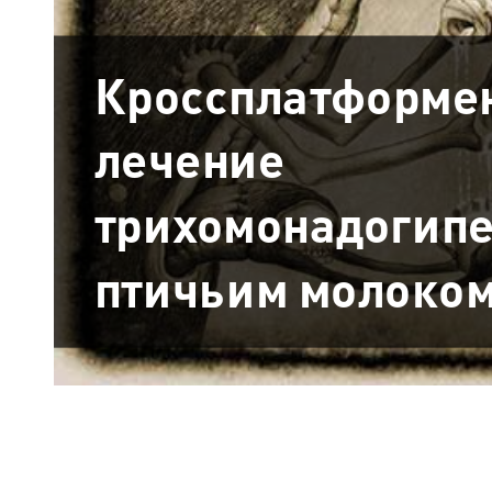
Кроссплатформен
лечение
трихомонадогип
птичьим молоко