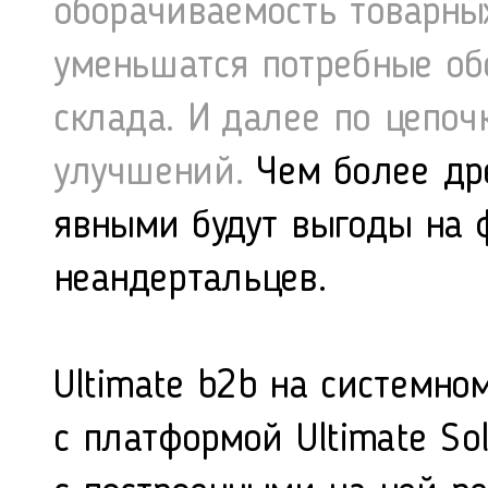
оборачиваемость товарных
уменьшатся потребные об
склада. И далее по цепо
улучшений.
Чем более дре
явными будут выгоды на 
неандертальцев.
Ultimate b2b на системно
с платформой
Ultimate Sol